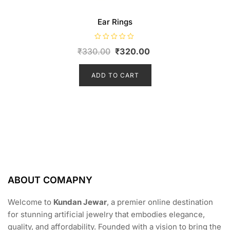
Ear Rings
R
Original
Current
₹
330.00
₹
320.00
a
t
price
price
e
d
ADD TO CART
was:
is:
0
o
₹330.00.
₹320.00.
u
t
o
f
5
ABOUT COMAPNY
Welcome to
Kundan Jewar
, a premier online destination
for stunning artificial jewelry that embodies elegance,
quality, and affordability. Founded with a vision to bring the